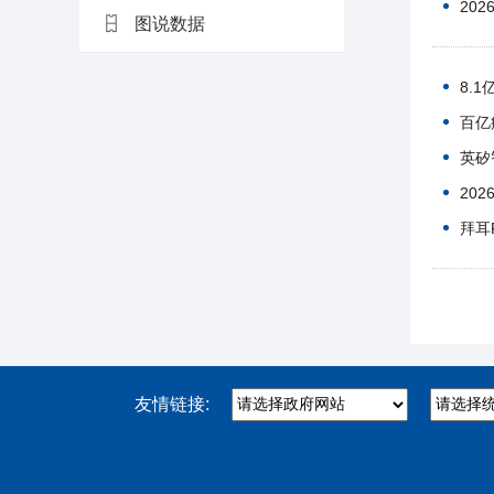
20
图说数据
8.
百亿
英矽
20
拜耳
友情链接: