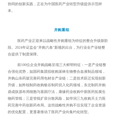
协同的创新实践，正在为中国医药产业转型升级提供示范样
本。
并购重组
医
药产业正迎来以战略性并购重组为特征的整合升级新阶
段。2024年证监会“并购六条”新规的出台，为行业全产业链整
合提供了制度保障。
前100位企业并购战略呈现三大鲜明特征：一是产业链整
合强化优势，如国药集团拟收购派林生物整合血液制品领域，
并购山东药玻完善药用包材全产业链；二是技术跃迁实现创新
升级，如羚锐制药收购银谷制药切入化药领域，东北制药并购
鼎成肽源布局细胞与基因疗法，康缘药业收购中新医药拓展生
物药管线；三是管线扩容分散风险，如华润三九收购天士力医
药完善中药创新药布局。这些战略性并购不仅实现了企业资源
的优化配置，更显著推动了医药产业向集约化转型。