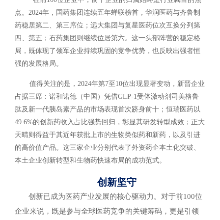
点。2024年，国药集团连续五年蝉联榜首，华润医药与齐鲁制
药稳居第二、第三席位；远大集团与复星医药位次互换分列第
四、第五；石药集团则继续位居第六。这一头部阵营的稳定格
局，既体现了领军企业持续巩固的竞争优势，也反映出强者恒
强的发展格局。
值得关注的是，2024年第7至10位出现显著变动，新晋企业
占据三席：诺和诺德（中国）凭借GLP-1受体激动剂司美格鲁
肽及新一代胰岛素产品的市场表现首次跻身前十；恒瑞医药以
49.6%的创新药收入占比强势回归，彰显其研发转型成效；正大
天晴则得益于其近年获批上市的生物类似药和新药，以及引进
的高价值产品。这三家企业分别代表了外资药企本土化突破、
本土企业创新转型和生物药快速布局的成功范式。
创新坚守
创新已成为医药产业发展的核心驱动力。对于前100位
企业来说，既是参与全球医药竞争的关键筹码，更是引领