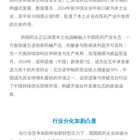
括内资和港澳台商投资企业）已实现从技术跟跑到行业引领的
跨越式发展。数据显示，2024年前30强企业中有23家为本土企
业，其中前10强更占据9席，彰显了本土企业在医药产业中发挥
的主体作用。
跨国药企正以深度本土化战略融入中国医药产业生态：一
方面加速引进创新药械产品，积极参与医保谈判提升可及性；
另一方面持续加码在华研发与生产布局，实现规模与效益双提
升。
2024
年，诺和诺德（中国）跻身第
7
位，成为近五年来首家
进入前十的外资药企；北京诺华制药营业收入增速超
50%
，中
国成为其全球增长最快的市场之一。这些进展与突破充分印证
了中国持续优化营商环境、构建开放合作发展生态的政策成
效。
行业分化加剧凸显
在行业竞争加剧和创新转型压力下，我国医药企业加速分