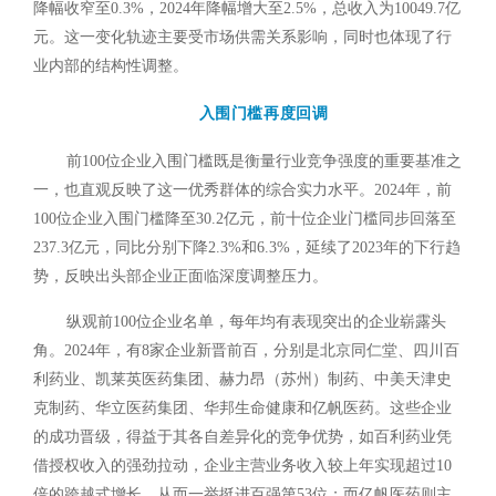
降幅收窄至0.3%，2024年降幅增大至2.5%，总收入为10049.7亿
元。这一变化轨迹主要受市场供需关系影响，同时也体现了行
业内部的结构性调整。
入围门槛再度回调
前100位企业入围门槛既是衡量行业竞争强度的重要基准之
一，也直观反映了这一优秀群体的综合实力水平。2024年，前
100位企业入围门槛降至30.2亿元，前十位企业门槛同步回落至
237.3亿元，同比分别下降2.3%和6.3%，延续了2023年的下行趋
势，反映出头部企业正面临深度调整压力。
纵观前100位企业名单，每年均有表现突出的企业崭露头
角。2024年，有8家企业新晋前百，分别是北京同仁堂、四川百
利药业、凯莱英医药集团、赫力昂（苏州）制药、中美天津史
克制药、华立医药集团、华邦生命健康和亿帆医药。这些企业
的成功晋级，得益于其各自差异化的竞争优势，如百利药业凭
借授权收入的强劲拉动，企业主营业务收入较上年实现超过10
倍的跨越式增长，从而一举挺进百强第53位；而亿帆医药则主