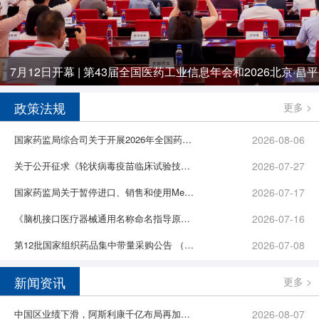
7月12日开幕 | 第43届全国医药工业信息年会和2026北京·
政策法规
更多 >
国家药监局综合司关于开展2026年全国药品安全宣传周活动的通知
2026-08-06
关于公开征求《轮状病毒疫苗临床试验技术指导原则（征求意见稿）》意见的通知
2026-07-27
国家药监局关于暂停进口、销售和使用Medochemie Ltd.盐酸曲马多胶囊的公告
2026-07-17
《脑机接口医疗器械通用名称命名指导原则》解读
2026-07-16
第12批国家组织药品集中带量采购公告 （第1号）
2026-07-08
新闻资讯
更多 >
中国区业绩下滑，阿斯利康千亿布局再加码！
2026-08-07